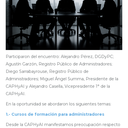
Participaron del encuentro: Alejandro Pérez, DGDyPC;
Agustín Garzón, Registro Público de Administradores;
⁠Diego Sarrabayrouse, Registro Público de
Administradores; Miguel Ángel Summa, Presidente de la
CAPHyAI y Alejandro Casella, Vicepresidente 1° de la
CAPHyAI.
En la oportunidad se abordaron los siguientes temas:
1.- Cursos de formación para administradores
Desde la CAPHyAI manifestamos preocupación respecto