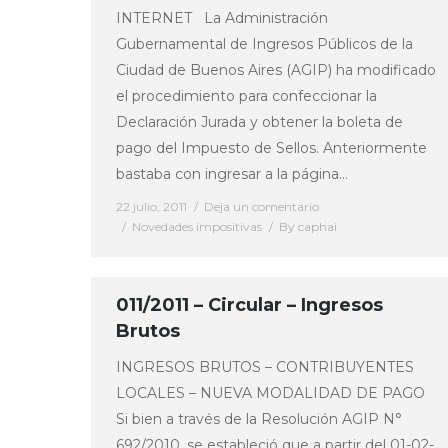
INTERNET La Administración
Gubernamental de Ingresos Públicos de la
Ciudad de Buenos Aires (AGIP) ha modificado
el procedimiento para confeccionar la
Declaración Jurada y obtener la boleta de
pago del Impuesto de Sellos. Anteriormente
bastaba con ingresar a la página…
22 julio, 2011
Deja un comentario
Novedades impositivas
By
caphai
011/2011 – Circular – Ingresos
Brutos
INGRESOS BRUTOS – CONTRIBUYENTES
LOCALES – NUEVA MODALIDAD DE PAGO
Si bien a través de la Resolución AGIP N°
692/2010, se estableció que a partir del 01-02-