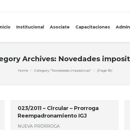
Inicio
Institucional
Asociate
Capacitaciones
Admin
egory Archives:
Novedades imposit
Home
Category "Novedades impositivas"
(Page 18)
023/2011 – Circular – Prorroga
Reempadronamiento IGJ
NUEVA PRÒRROGA