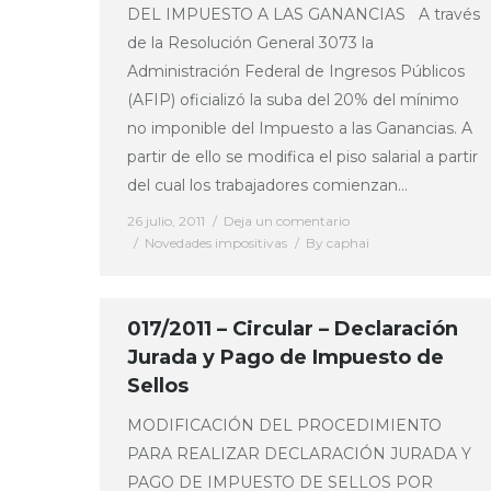
DEL IMPUESTO A LAS GANANCIAS A través
de la Resolución General 3073 la
Administración Federal de Ingresos Públicos
(AFIP) oficializó la suba del 20% del mínimo
no imponible del Impuesto a las Ganancias. A
partir de ello se modifica el piso salarial a partir
del cual los trabajadores comienzan…
26 julio, 2011
Deja un comentario
Novedades impositivas
By
caphai
017/2011 – Circular – Declaración
Jurada y Pago de Impuesto de
Sellos
MODIFICACIÓN DEL PROCEDIMIENTO
PARA REALIZAR DECLARACIÓN JURADA Y
PAGO DE IMPUESTO DE SELLOS POR