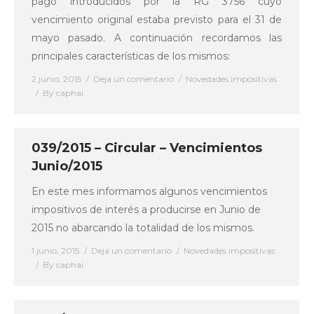
pago introducidos por la RG 3756 cuyo
vencimiento original estaba previsto para el 31 de
mayo pasado. A continuación recordamos las
principales características de los mismos:
2 junio, 2015
Deja un comentario
Novedades impositivas
By
caphai
039/2015 – Circular – Vencimientos
Junio/2015
En este mes informamos algunos vencimientos
impositivos de interés a producirse en Junio de
2015 no abarcando la totalidad de los mismos.
1 junio, 2015
Deja un comentario
Novedades impositivas
By
caphai