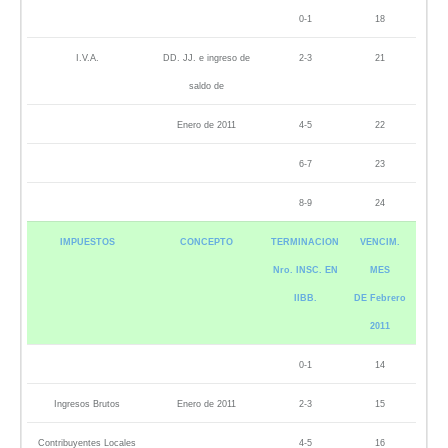
0-1
18
I.V.A.
DD. JJ. e ingreso de
2-3
21
saldo de
Enero de 2011
4-5
22
6-7
23
8-9
24
IMPUESTOS
CONCEPTO
TERMINACION
VENCIM.
Nro. INSC. EN
MES
IIBB.
DE Febrero
2011
0-1
14
Ingresos Brutos
Enero de 2011
2-3
15
Contribuyentes Locales
4-5
16