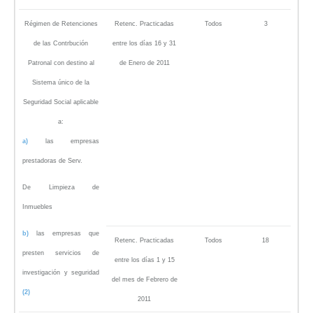
Régimen de Retenciones
Retenc. Practicadas
Todos
3
de las Contrbución
entre los días 16 y 31
Patronal con destino al
de Enero de 2011
Sistema único de la
Seguridad Social aplicable
a:
a)
las empresas
prestadoras de Serv.
De Limpieza de
Inmuebles
b)
las empresas que
Retenc. Practicadas
Todos
18
presten servicios de
entre los días 1 y 15
investigación y seguridad
del mes de Febrero de
(2)
2011