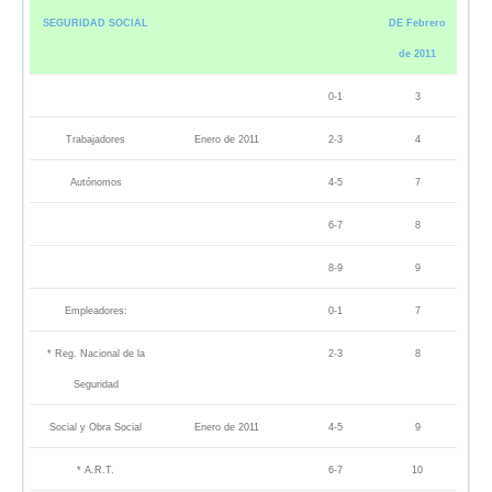
SEGURIDAD SOCIAL
DE Febrero
de 2011
0-1
3
Trabajadores
Enero de 2011
2-3
4
Autónomos
4-5
7
6-7
8
8-9
9
Empleadores:
0-1
7
* Reg. Nacional de la
2-3
8
Seguridad
Social y Obra Social
Enero de 2011
4-5
9
* A.R.T.
6-7
10