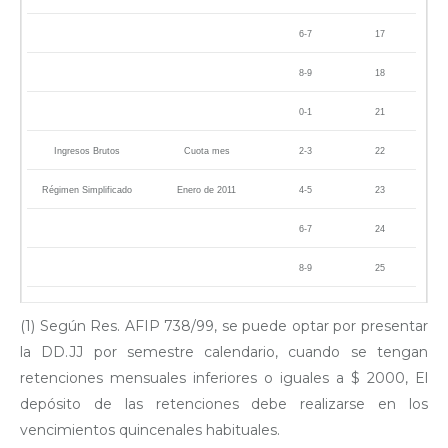
6-7
17
8-9
18
0-1
21
Ingresos Brutos
Cuota mes
2-3
22
Régimen Simplificado
Enero de 2011
4-5
23
6-7
24
8-9
25
(1) Según Res. AFIP 738/99, se puede optar por presentar
la DD.JJ por semestre calendario, cuando se tengan
retenciones mensuales inferiores o iguales a $ 2000, El
depósito de las retenciones debe realizarse en los
vencimientos quincenales habituales.