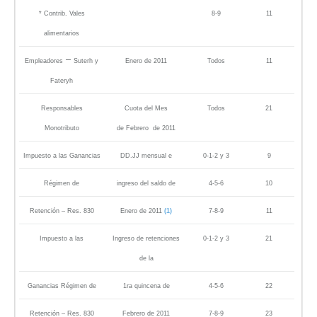
* Contrib. Vales
8-9
11
alimentarios
–
Empleadores
Suterh y
Enero de 2011
Todos
11
Fateryh
Responsables
Cuota del Mes
Todos
21
Monotributo
de Febrero de 2011
Impuesto a las Ganancias
DD.JJ mensual e
0-1-2 y 3
9
Régimen de
ingreso del saldo de
4-5-6
10
Retención – Res. 830
Enero de 2011
(1)
7-8-9
11
Impuesto a las
Ingreso de retenciones
0-1-2 y 3
21
de la
Ganancias Régimen de
1ra quincena de
4-5-6
22
Retención – Res. 830
Febrero de 2011
7-8-9
23