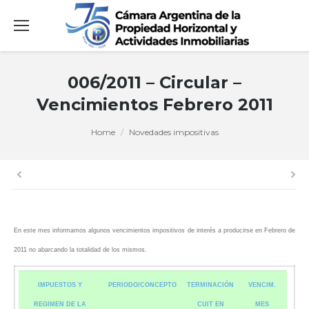
006/2011 – Circular –
Vencimientos Febrero 2011
You are here:
Home
Novedades impositivas
En este mes informamos algunos vencimientos impositivos de interés a producirse en Febrero de
2011 no abarcando la totalidad de los mismos.
IMPUESTOS Y
PERIODO/CONCEPTO
TERMINACIÓN
VENCIM.
REGIMEN DE LA
CUIT EN
MES