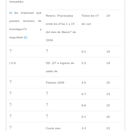
Inmuebles
b)
las empresas que
Retenc. Practicadas
Todos los n?
18
presten servicios de
entre los d?as 1 y 15
de cuit
investigaci?n y
del mes de Marzo? de
seguridad
(2)
2009
?
?
0-1
18
I.V.A.
DD. JJ? e ingreso de
2-3
19
saldo de
?
Febrero 2009
4-5
20
?
?
6-7
23
?
?
8-9
25
?
?
0-1
20
?
Cuota mes
2-3
23