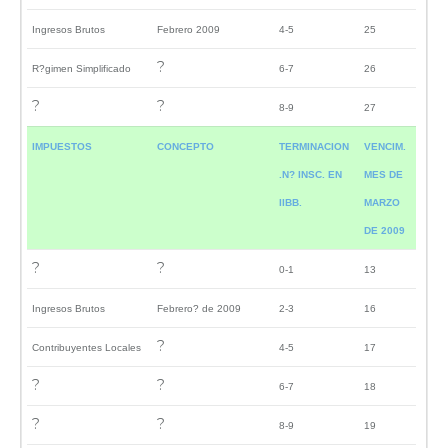
Ingresos Brutos
Febrero 2009
4-5
25
?
R?gimen Simplificado
6-7
26
?
?
8-9
27
IMPUESTOS
CONCEPTO
TERMINACION
VENCIM.
.N? INSC. EN
MES DE
IIBB.
MARZO
DE 2009
?
?
0-1
13
Ingresos Brutos
Febrero? de 2009
2-3
16
?
Contribuyentes Locales
4-5
17
?
?
6-7
18
?
?
8-9
19