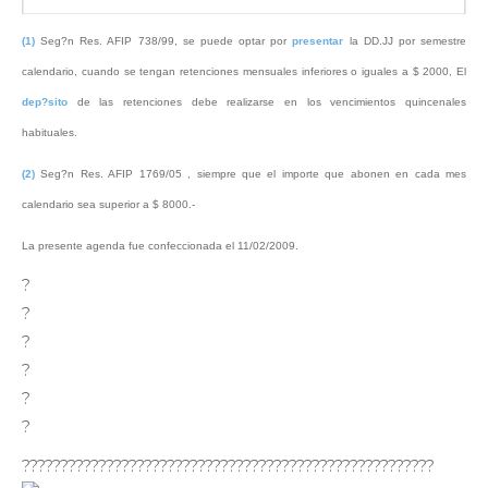
(1)
Seg?n Res. AFIP 738/99, se puede optar por
presentar
la DD.JJ por semestre
calendario, cuando se tengan retenciones mensuales inferiores o iguales a $ 2000, El
dep?sito
de las retenciones debe realizarse en los vencimientos quincenales
habituales.
(2)
Seg?n Res. AFIP 1769/05 , siempre que el importe que abonen en cada mes
calendario sea superior a $ 8000.-
La presente agenda fue confeccionada el 11/02/2009.
?
?
?
?
?
?
??????????????????????????????????????????????????????