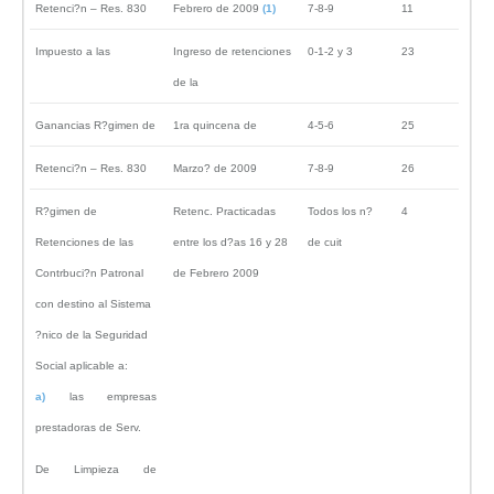
Retenci?n – Res. 830
Febrero de 2009
(1)
7-8-9
11
Impuesto a las
Ingreso de retenciones
0-1-2 y 3
23
de la
Ganancias R?gimen de
1ra quincena de
4-5-6
25
Retenci?n – Res. 830
Marzo? de 2009
7-8-9
26
R?gimen de
Retenc. Practicadas
Todos los n?
4
Retenciones de las
entre los d?as 16 y 28
de cuit
Contrbuci?n Patronal
de Febrero 2009
con destino al Sistema
?nico de la Seguridad
Social aplicable a:
a)
las empresas
prestadoras de Serv.
De Limpieza de