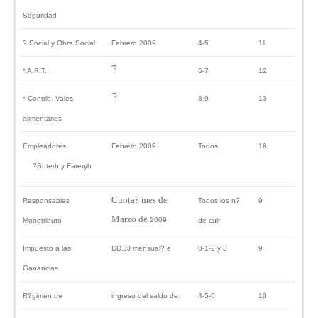
Seguridad
? Social y Obra Social
Febrero 2009
4-5
11
?
* A.R.T.
6-7
12
?
* Contrib. Vales
8-9
13
alimentarios
Empleadores
Febrero 2009
Todos
16
?Suterh y Fateryh
Cuota? mes de
Responsables
Todos los n?
9
Marzo de
2009
Monotributo
de cuit
Impuesto a las
DD.JJ mensual? e
0-1-2 y 3
9
Ganancias
R?gimen de
ingreso del saldo de
4-5-6
10