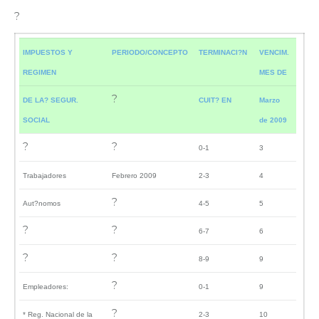
?
IMPUESTOS Y
PERIODO/CONCEPTO
TERMINACI?N
VENCIM.
REGIMEN
MES DE
?
DE LA? SEGUR.
CUIT? EN
Marzo
SOCIAL
de 2009
?
?
0-1
3
Trabajadores
Febrero 2009
2-3
4
?
Aut?nomos
4-5
5
?
?
6-7
6
?
?
8-9
9
?
Empleadores:
0-1
9
?
* Reg. Nacional de la
2-3
10