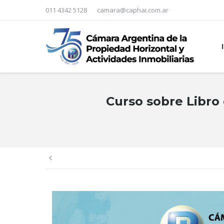
011 4342 5128
camara@caphai.com.ar
Curso sobre Libro
You are here: