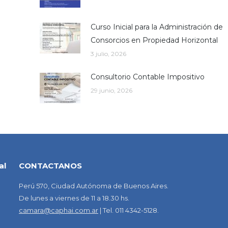
Curso Inicial para la Administración de
Consorcios en Propiedad Horizontal
3 julio, 2026
Consultorio Contable Impositivo
29 junio, 2026
al
CONTACTANOS
Perú 570, Ciudad Autónoma de Buenos Aires.
De lunes a viernes de 11 a 18.30 hs.
camara@caphai.com.ar
| Tel. 011 4342-5128.