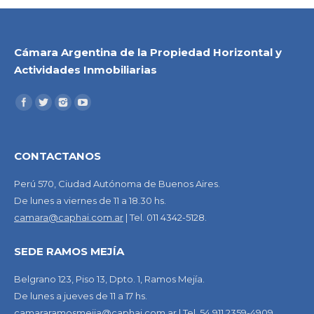
Cámara Argentina de la Propiedad Horizontal y
Actividades Inmobiliarias
CONTACTANOS
Perú 570, Ciudad Autónoma de Buenos Aires.
De lunes a viernes de 11 a 18.30 hs.
camara@caphai.com.ar
| Tel. 011 4342-5128.
SEDE RAMOS MEJÍA
Belgrano 123, Piso 13, Dpto. 1, Ramos Mejía.
De lunes a jueves de 11 a 17 hs.
camararamosmejia@caphai.com.ar
| Tel. 54 911 2359-4909.