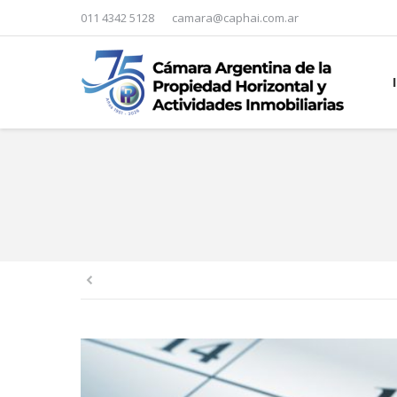
011 4342 5128
camara@caphai.com.ar
You are here: