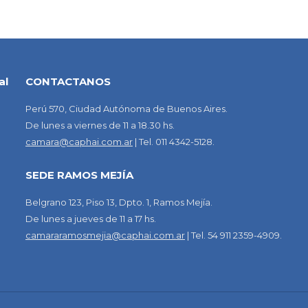
al
CONTACTANOS
Perú 570, Ciudad Autónoma de Buenos Aires.
De lunes a viernes de 11 a 18.30 hs.
camara@caphai.com.ar
| Tel. 011 4342-5128.
SEDE RAMOS MEJÍA
Belgrano 123, Piso 13, Dpto. 1, Ramos Mejía.
De lunes a jueves de 11 a 17 hs.
camararamosmejia@caphai.com.ar
| Tel. 54 911 2359-4909.