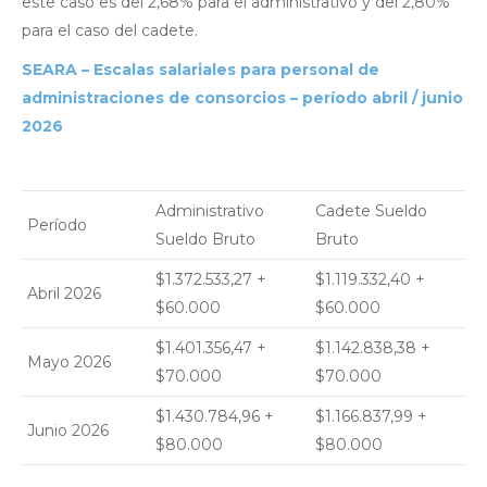
este caso es del 2,68% para el administrativo y del 2,80%
para el caso del cadete.
SEARA – Escalas salariales para personal de
administraciones de consorcios – período abril / junio
2026
Administrativo
Cadete Sueldo
Período
Sueldo Bruto
Bruto
$1.372.533,27 +
$1.119.332,40 +
Abril 2026
$60.000
$60.000
$1.401.356,47 +
$1.142.838,38 +
Mayo 2026
$70.000
$70.000
$1.430.784,96 +
$1.166.837,99 +
Junio 2026
$80.000
$80.000