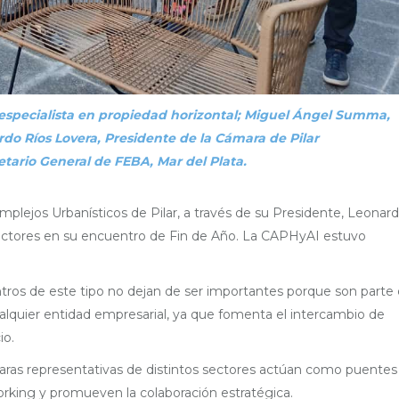
especialista en propiedad horizontal; Miguel Ángel Summa,
do Ríos Lovera, Presidente de la Cámara de Pilar
etario General de FEBA, Mar del Plata.
plejos Urbanísticos de Pilar, a través de su Presidente, Leonar
sectores en su encuentro de Fin de Año. La CAPHyAI estuvo
ntros de este tipo no dejan de ser importantes porque son parte
cualquier entidad empresarial, ya que fomenta el intercambio de
io.
maras representativas de distintos sectores actúan como puentes
orking y promueven la colaboración estratégica.