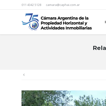
011 4342 5128
camara@caphai.com.ar
Rela
You are here: