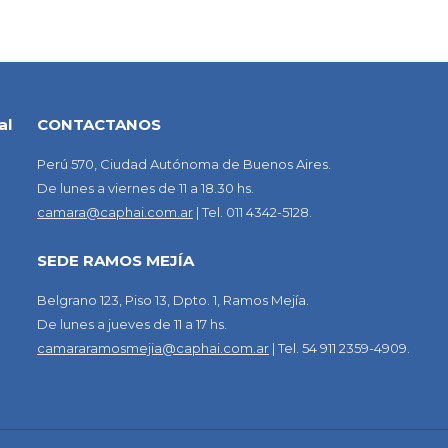
al
CONTACTANOS
Perú 570, Ciudad Autónoma de Buenos Aires.
De lunes a viernes de 11 a 18.30 hs.
camara@caphai.com.ar
| Tel. 011 4342-5128.
SEDE RAMOS MEJÍA
Belgrano 123, Piso 13, Dpto. 1, Ramos Mejía.
De lunes a jueves de 11 a 17 hs.
camararamosmejia@caphai.com.ar
| Tel. 54 911 2359-4909.