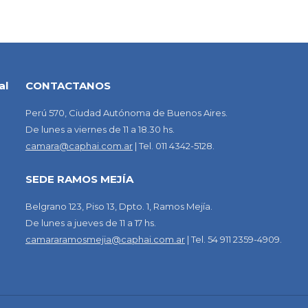
al
CONTACTANOS
Perú 570, Ciudad Autónoma de Buenos Aires.
De lunes a viernes de 11 a 18.30 hs.
camara@caphai.com.ar
| Tel. 011 4342-5128.
SEDE RAMOS MEJÍA
Belgrano 123, Piso 13, Dpto. 1, Ramos Mejía.
De lunes a jueves de 11 a 17 hs.
camararamosmejia@caphai.com.ar
| Tel. 54 911 2359-4909.