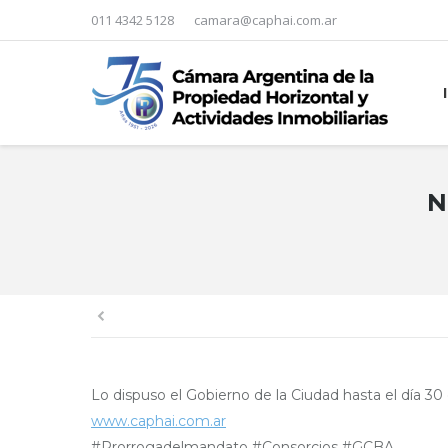
011 4342 5128
camara@caphai.com.ar
N
You are here:
Lo dispuso el Gobierno de la Ciudad hasta el día 3
www.caphai.com.ar
#Prorrogadelmandato #Consorcios #GCBA