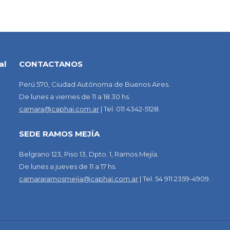
al
CONTACTANOS
Perú 570, Ciudad Autónoma de Buenos Aires.
De lunes a viernes de 11 a 18.30 hs.
camara@caphai.com.ar
| Tel. 011 4342-5128.
SEDE RAMOS MEJÍA
Belgrano 123, Piso 13, Dpto. 1, Ramos Mejía.
De lunes a jueves de 11 a 17 hs.
camararamosmejia@caphai.com.ar
| Tel. 54 911 2359-4909.