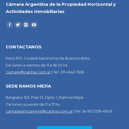
Cámara Argentina de la Propiedad Horizontal y
Actividades Inmobiliarias
CONTACTANOS
Perú 570, Ciudad Autónoma de Buenos Aires.
De lunes a viernes de 11 a 18.30 hs.
camara@caphai.com.ar
| Tel. 011 4342-5128.
SEDE RAMOS MEJÍA
Belgrano 123, Piso 13, Dpto. 1, Ramos Mejía.
De lunes a jueves de 11 a 17 hs.
camararamosmejia@caphai.com.ar
| Tel. 54 911 2359-4909.