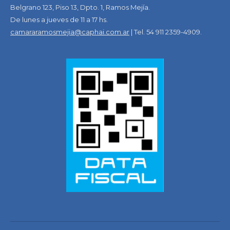
Belgrano 123, Piso 13, Dpto. 1, Ramos Mejía.
De lunes a jueves de 11 a 17 hs.
camararamosmejia@caphai.com.ar
| Tel. 54 911 2359-4909.