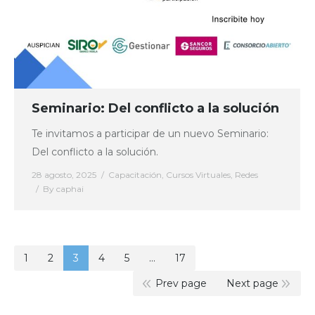
Seminario: Del conflicto a la solución
Te invitamos a participar de un nuevo Seminario:
Del conflicto a la solución.
28 agosto, 2025
Capacitación
,
Cursos Virtuales
,
Redes
By
caphai
1
2
3
4
5
…
17
Prev page
Next page