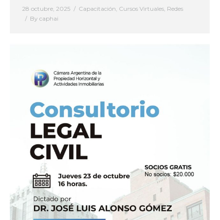
28 octubre, 2025
Capacitación
,
Cursos Virtuales
,
Redes
By
caphai