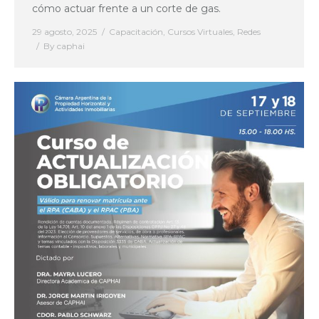
cómo actuar frente a un corte de gas.
29 agosto, 2025
Capacitación
,
Cursos Virtuales
,
Redes
By
caphai