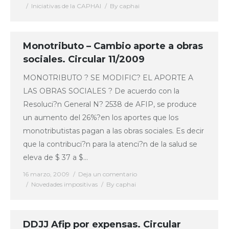
Iniciativas de la CAPHAI
By
caphai
Monotributo – Cambio aporte a obras
sociales. Circular 11/2009
MONOTRIBUTO ? SE MODIFIC? EL APORTE A
LAS OBRAS SOCIALES ? De acuerdo con la
Resoluci?n General N? 2538 de AFIP, se produce
un aumento del 26%?en los aportes que los
monotributistas pagan a las obras sociales. Es decir
que la contribuci?n para la atenci?n de la salud se
eleva de $ 37 a $…
16 marzo, 2009
Deja un comentario
Novedades impositivas
By
caphai
DDJJ Afip por expensas. Circular