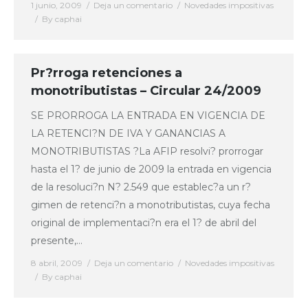
1 junio, 2009
Deja un comentario
Novedades impositivas
By
caphai
Pr?rroga retenciones a
monotributistas – Circular 24/2009
SE PRORROGA LA ENTRADA EN VIGENCIA DE
LA RETENCI?N DE IVA Y GANANCIAS A
MONOTRIBUTISTAS ?La AFIP resolvi? prorrogar
hasta el 1? de junio de 2009 la entrada en vigencia
de la resoluci?n N? 2.549 que establec?a un r?
gimen de retenci?n a monotributistas, cuya fecha
original de implementaci?n era el 1? de abril del
presente,…
8 abril, 2009
Deja un comentario
Novedades impositivas
By
caphai