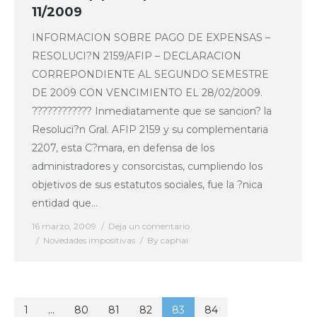
11/2009
INFORMACION SOBRE PAGO DE EXPENSAS –
RESOLUCI?N 2159/AFIP – DECLARACION
CORREPONDIENTE AL SEGUNDO SEMESTRE
DE 2009 CON VENCIMIENTO EL 28/02/2009.
???????????? Inmediatamente que se sancion? la
Resoluci?n Gral. AFIP 2159 y su complementaria
2207, esta C?mara, en defensa de los
administradores y consorcistas, cumpliendo los
objetivos de sus estatutos sociales, fue la ?nica
entidad que…
16 marzo, 2009
Deja un comentario
Novedades impositivas
By
caphai
1
…
80
81
82
83
84