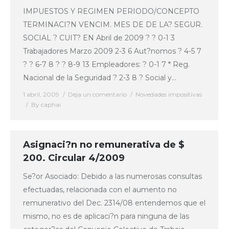
IMPUESTOS Y REGIMEN PERIODO/CONCEPTO
TERMINACI?N VENCIM. MES DE DE LA? SEGUR.
SOCIAL ? CUIT? EN Abril de 2009 ? ? 0-1 3
Trabajadores Marzo 2009 2-3 6 Aut?nomos ? 4-5 7
? ? 6-7 8 ? ? 8-9 13 Empleadores: ? 0-1 7 * Reg.
Nacional de la Seguridad ? 2-3 8 ? Social y…
1 abril, 2009
Deja un comentario
Novedades impositivas
By
caphai
Asignaci?n no remunerativa de $
200. Circular 4/2009
Se?or Asociado: Debido a las numerosas consultas
efectuadas, relacionada con el aumento no
remunerativo del Dec. 2314/08 entendemos que el
mismo, no es de aplicaci?n para ninguna de las