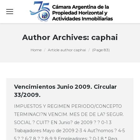
Author Archives:
caphai
You are here:
Home
Article author caphai
(Page 83)
Vencimientos Junio 2009. Circular
33/2009.
IMPUESTOS Y REGIMEN PERIODO/CONCEPTO
TERMINACI?N VENCIM. MES DE DE LA? SEGUR.
SOCIAL ? CUIT? EN Junio? de 2009 ? ? 0-1 3
Trabajadores Mayo de 2009 2-3 4 Aut?nomos ? 4-5
5 ? ? 6-7 8 ? ? 8-9 9 Empleadores: ? 0-1 8 * Reg.