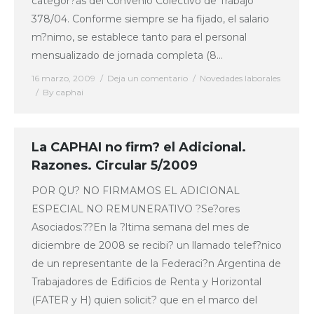
categor?as del Convenio Colectivo de Trabajo
378/04. Conforme siempre se ha fijado, el salario
m?nimo, se establece tanto para el personal
mensualizado de jornada completa (8…
16 marzo, 2009
Deja un comentario
Novedades laborales
By
caphai
La CAPHAI no firm? el Adicional.
Razones. Circular 5/2009
POR QU? NO FIRMAMOS EL ADICIONAL
ESPECIAL NO REMUNERATIVO ?Se?ores
Asociados:??En la ?ltima semana del mes de
diciembre de 2008 se recibi? un llamado telef?nico
de un representante de la Federaci?n Argentina de
Trabajadores de Edificios de Renta y Horizontal
(FATER y H) quien solicit? que en el marco del