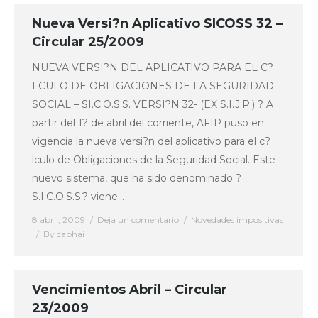
Nueva Versi?n Aplicativo SICOSS 32 –
Circular 25/2009
NUEVA VERSI?N DEL APLICATIVO PARA EL C?
LCULO DE OBLIGACIONES DE LA SEGURIDAD
SOCIAL – SI.C.O.S.S. VERSI?N 32- (EX S.I.J.P.) ? A
partir del 1? de abril del corriente, AFIP puso en
vigencia la nueva versi?n del aplicativo para el c?
lculo de Obligaciones de la Seguridad Social. Este
nuevo sistema, que ha sido denominado ?
S.I.C.O.S.S.? viene…
8 abril, 2009
Deja un comentario
Novedades impositivas
By
caphai
Vencimientos Abril – Circular
23/2009