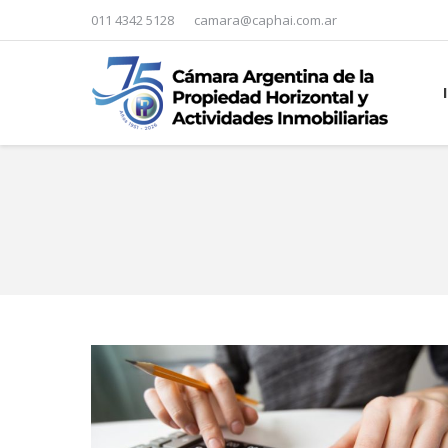
011 4342 5128
camara@caphai.com.ar
You are here: