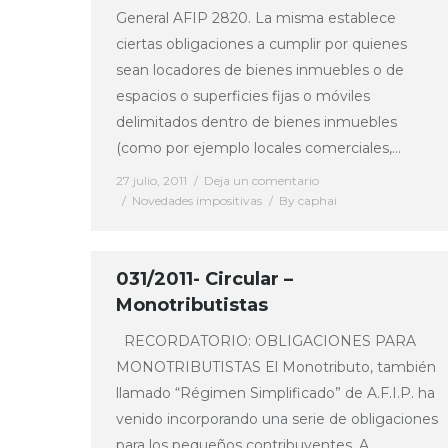
General AFIP 2820. La misma establece
ciertas obligaciones a cumplir por quienes
sean locadores de bienes inmuebles o de
espacios o superficies fijas o móviles
delimitados dentro de bienes inmuebles
(como por ejemplo locales comerciales,…
27 julio, 2011
Deja un comentario
Novedades impositivas
By
caphai
031/2011- Circular –
Monotributistas
RECORDATORIO: OBLIGACIONES PARA
MONOTRIBUTISTAS El Monotributo, también
llamado “Régimen Simplificado” de A.F.I.P. ha
venido incorporando una serie de obligaciones
para los pequeños contribuyentes. A