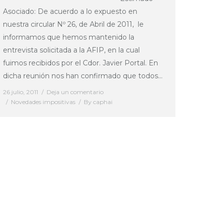
Asociado: De acuerdo a lo expuesto en
nuestra circular Nº 26, de Abril de 2011, le
informamos que hemos mantenido la
entrevista solicitada a la AFIP, en la cual
fuimos recibidos por el Cdor. Javier Portal. En
dicha reunión nos han confirmado que todos…
26 julio, 2011
Deja un comentario
Novedades impositivas
By
caphai