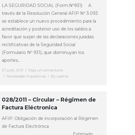
LA SEGURIDAD SOCIAL (Form.Nº931) A
través de la Resolución General AFIP Nº 3.093
se establece un nuevo procedimiento para la
acreditación y posterior uso de los saldos a
favor que surjan de las declaraciones juradas
rectificativas de la Seguridad Social
(Formulario Nº 931), que disminuyan los
aportes…
27 julio, 2011
Deja un comentario
Novedades impositivas
By
caphai
028/2011 – Circular – Régimen de
Factura Eléctronica
AFIP: Obligación de incorporación al Régimen
de Factura Electrónica
Estimado