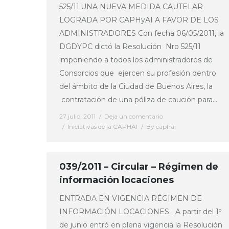
525/11.UNA NUEVA MEDIDA CAUTELAR
LOGRADA POR CAPHyAI A FAVOR DE LOS
ADMINISTRADORES Con fecha 06/05/2011, la
DGDYPC dictó la Resolución Nro 525/11
imponiendo a todos los administradores de
Consorcios que ejercen su profesión dentro
del ámbito de la Ciudad de Buenos Aires, la
contratación de una póliza de caución para…
27 julio, 2011
Deja un comentario
Iniciativas de la CAPHAI
By
caphai
039/2011 – Circular – Régimen de
información locaciones
ENTRADA EN VIGENCIA RÉGIMEN DE
INFORMACIÓN LOCACIONES A partir del 1º
de junio entró en plena vigencia la Resolución